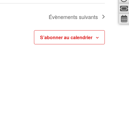
i
o
Évènements
suivants
n
s
S’abonner au calendrier