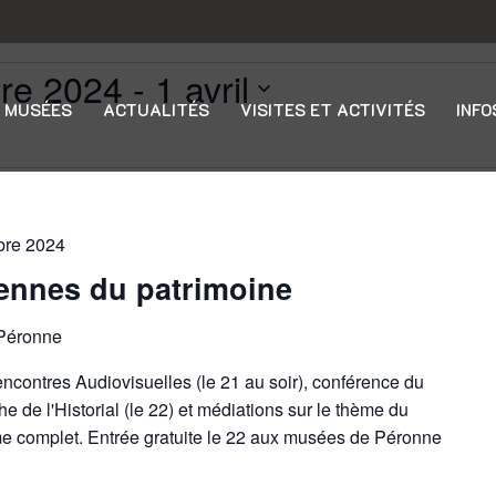
re 2024
 - 
1 avril
 MUSÉES
ACTUALITÉS
VISITES ET ACTIVITÉS
INFO
bre 2024
ennes du patrimoine
Péronne
contres Audiovisuelles (le 21 au soir), conférence du
e de l'Historial (le 22) et médiations sur le thème du
e complet. Entrée gratuite le 22 aux musées de Péronne