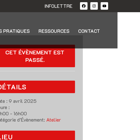
INFOLETTRE
S PRATIQUES
RESSOURCES
CONTACT
CET ÉVÈNEMENT EST
PASSÉ.
DÉTAILS
te :
9 avril 2025
ure :
h00 - 16h00
tégorie d’Évènement:
Atelier
LIEU