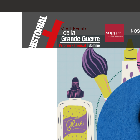
<< All Events
NOS