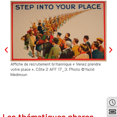
Affiche de recrutement britannique « Venez prendre
Assie
votre place ». Côte 2 AFF 17_3. Photo ©Yazid
Phot
Medmoun
azid
Les thématiques phares