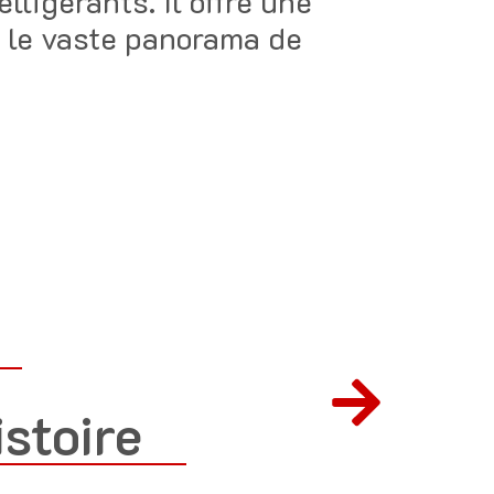
lligérants. Il offre une
r, le vaste panorama de
istoire