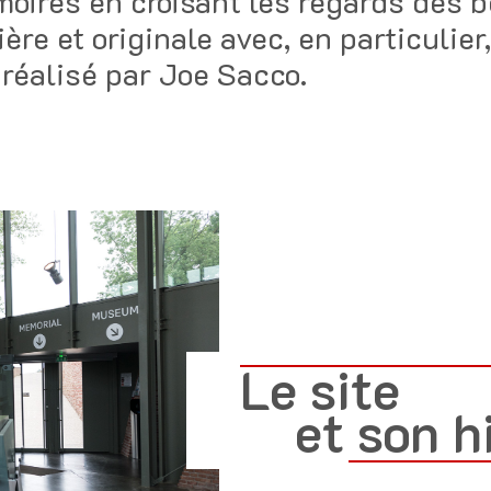
émoires en croisant les regards des be
ère et originale avec, en particulie
6 réalisé par Joe Sacco.
Le site
et son h