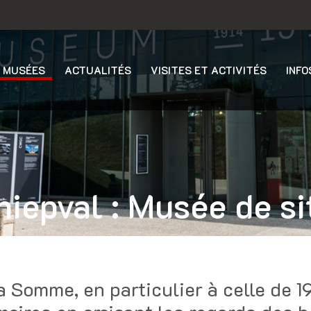
 MUSÉES
ACTUALITÉS
VISITES ET ACTIVITÉS
INFO
hiepval : Musée de si
a Somme, en particulier à celle de 1