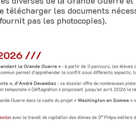
ues diverses de la Grande Guerre et 
de télécharger les documents nécess
 fournit pas les photocopies).
2026 ///
pendant la Grande Guerre »
: à partir de 3 parcours, les élèves
commun permet d’appréhender le conflit sous différents aspects, tan
ents », d’André Devambez
: ce dossier offre de nombreuses pistes
on temporaire « Déflagration » proposant jusqu’en avril 2026 le re
Grande Guerre dans le cadre du projet «
Washington en Somme
» m
e
ssion
avec le travail de captation des élèves de 3
Prépa métiers d