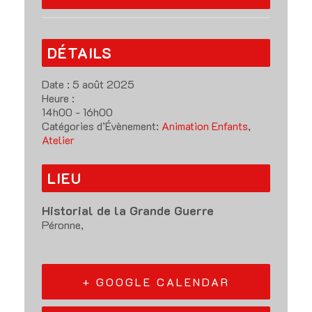
DÉTAILS
Date :
5 août 2025
Heure :
14h00 - 16h00
Catégories d’Évènement:
Animation Enfants
,
Atelier
LIEU
Historial de la Grande Guerre
Péronne
,
+ GOOGLE CALENDAR