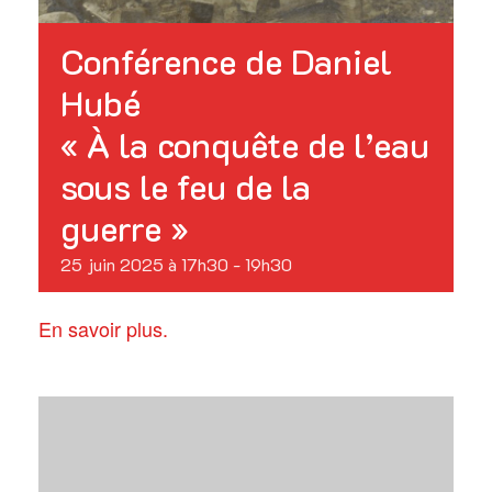
Conférence de Daniel
Hubé
« À la conquête de l’eau
sous le feu de la
guerre »
25 juin 2025 à 17h30
-
19h30
En savoir plus.