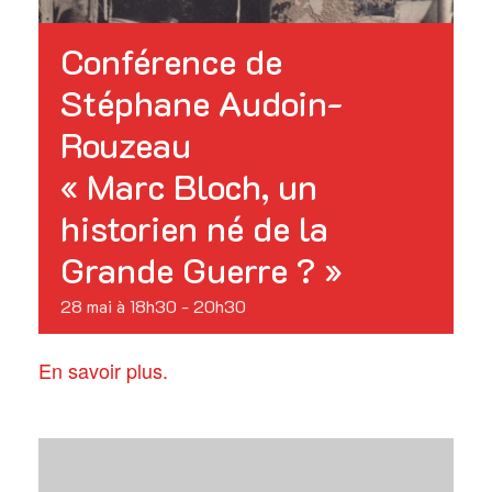
Conférence de
Stéphane Audoin-
Rouzeau
« Marc Bloch, un
historien né de la
Grande Guerre ? »
28 mai à 18h30
-
20h30
En savoir plus.