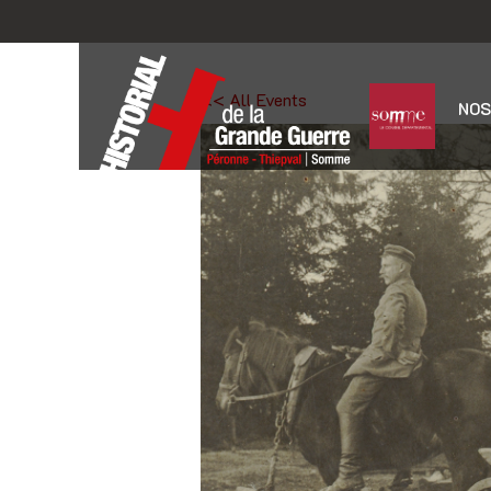
<< All Events
NOS