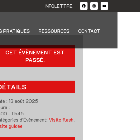
INFOLETTRE
S PRATIQUES
RESSOURCES
CONTACT
CET ÉVÈNEMENT EST
PASSÉ.
DÉTAILS
te :
13 août 2025
ure :
h00 - 11h45
tégories d’Évènement:
Visite flash
,
site guidée