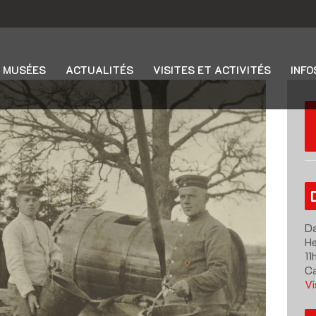
 MUSÉES
ACTUALITÉS
VISITES ET ACTIVITÉS
INFO
Da
He
11
Ca
Vi