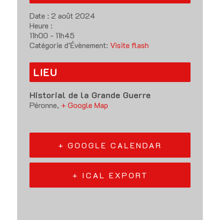
Date :
2 août 2024
Heure :
11h00 - 11h45
Catégorie d’Évènement:
Visite flash
LIEU
Historial de la Grande Guerre
Péronne
,
+ Google Map
+ GOOGLE CALENDAR
+ ICAL EXPORT