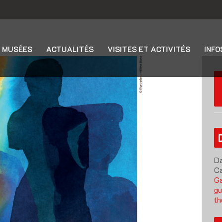
 MUSÉES
ACTUALITÉS
VISITES ET ACTIVITÉS
INFO
Da
Ca
G
gu
th