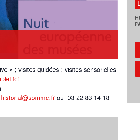
H
Pé
 » ; visites guidées ; visites sensorielles
let ici
h
:
historial@somme.fr
ou 03 22 83 14 18