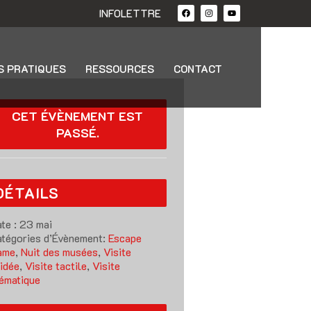
INFOLETTRE
S PRATIQUES
RESSOURCES
CONTACT
CET ÉVÈNEMENT EST
PASSÉ.
DÉTAILS
te :
23 mai
tégories d’Évènement:
Escape
ame
,
Nuit des musées
,
Visite
idée
,
Visite tactile
,
Visite
ématique