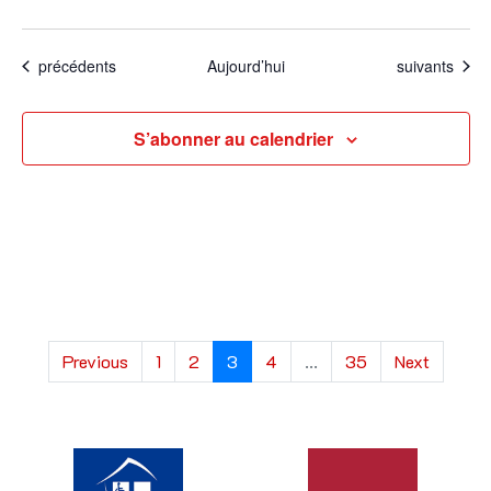
Évènements
Évènements
précédents
Aujourd’hui
suivants
S’abonner au calendrier
Previous
1
2
3
4
...
35
Next