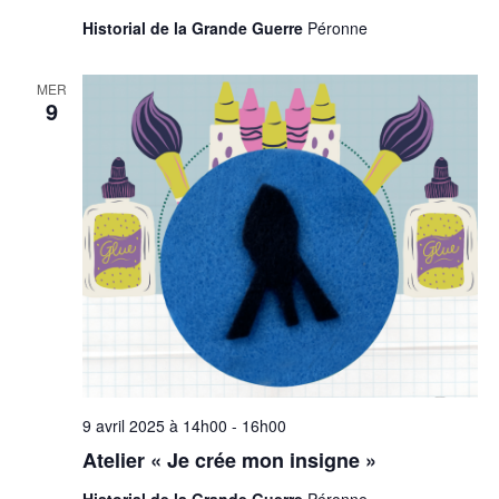
s
Historial de la Grande Guerre
Péronne
MER
9
9 avril 2025 à 14h00
-
16h00
Atelier « Je crée mon insigne »
Historial de la Grande Guerre
Péronne