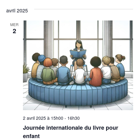
c
s
É
avril 2025
o
v
n
MER
2
è
s
n
u
e
l
m
t
e
n
a
t
t
i
o
2 avril 2025 à 15h00
-
16h30
Journée internationale du livre pour
n
enfant