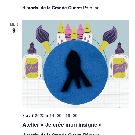
s
Historial de la Grande Guerre
Péronne
MER
9
9 avril 2025 à 14h00
-
16h00
Atelier « Je crée mon insigne »
Historial de la Grande Guerre
Péronne