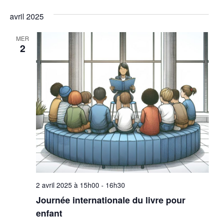
c
s
É
avril 2025
o
v
n
MER
2
è
s
n
u
e
l
m
t
e
n
a
t
t
i
o
2 avril 2025 à 15h00
-
16h30
Journée internationale du livre pour
n
enfant