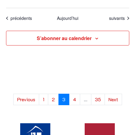
Évènements
Évènements
précédents
Aujourd’hui
suivants
S’abonner au calendrier
Previous
1
2
3
4
...
35
Next